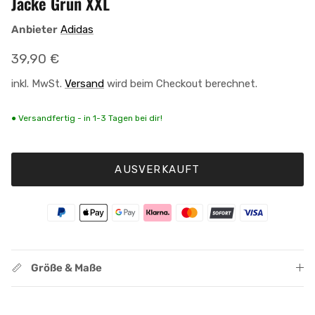
Jacke Grün XXL
Anbieter
Adidas
Normaler Preis
39,90 €
inkl. MwSt.
Versand
wird beim Checkout berechnet.
● Versandfertig - in 1-3 Tagen bei dir!
AUSVERKAUFT
Größe & Maße