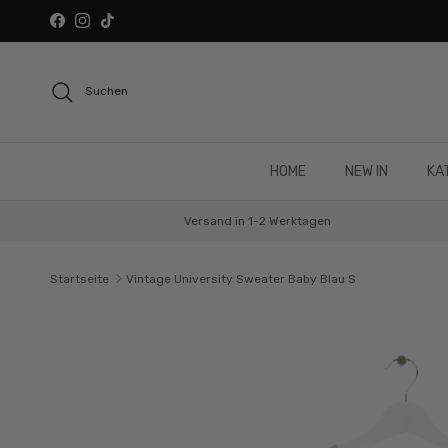
Direkt zum Inhalt
Facebook
Instagram
TikTok
Suchen
HOME
NEW IN
KA
Versand in 1-2 Werktagen
Startseite
Vintage University Sweater Baby Blau S
Zu Produktinformationen springen