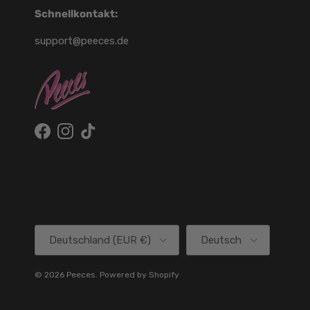
Schnellkontakt:
support@peeces.de
Facebook
Instagram
TikTok
Land/Region
Sprache
Deutschland (EUR €)
Deutsch
© 2026
Peeces
.
Powered by Shopify