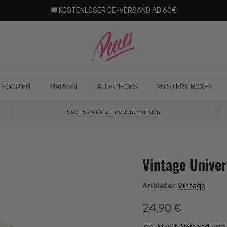
🚚 KOSTENLOSER DE-VERSAND AB 60€
TEGORIEN
MARKEN
ALLE PIECES
MYSTERY BOXEN
Über 50.000 zufriedene Kunden
Vintage Univer
Anbieter
Vintage
Normaler Preis
24,90 €
inkl. MwSt.
Versand
wird