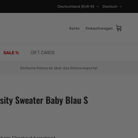
Land/Region
Sprache
Deutschland (EUR €)
Deutsch
Konto
Einkaufswagen
SALE %
GIFT CARDS
Einfache Retouren über das Retourenportal
sity Sweater Baby Blau S
 beim Checkout berechnet.