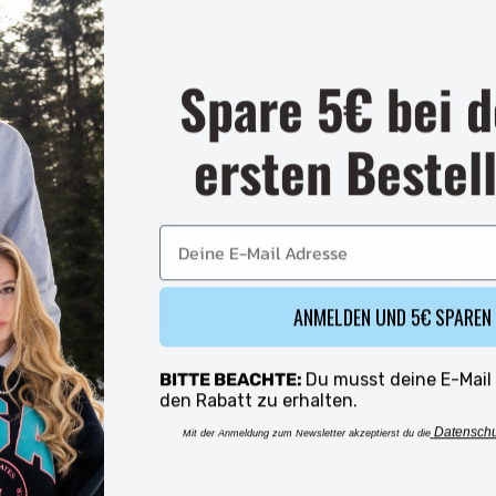
Spare 5€ bei d
VORTEILE VON PEEC
ersten Bestel
Rating of 1 means .
E-Mail
Rating of 4 means .
Nachhaltigkei
The rating of this pro
Dich überzeugt Bio-
ANMELDEN UND 5€ SPAREN
nachhaltigste Art vo
klimafreundlicher al
BITTE BEACHTE:
Du musst deine E-Mail
bei uns sparst du wi
den Rabatt zu erhalten.
Datensch
Mit der Anmeldung zum Newsletter akzeptierst du die