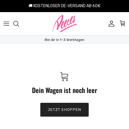
Aller au contenu
🚚 KOSTENLOSER DE-VERSAND AB 60€
Compte
Pan
Bei dir in 1–3 Werktagen
Dein Wagen ist noch leer
JETZT SHOPPEN