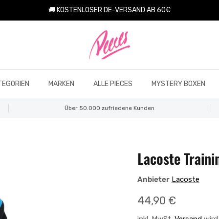
🚚 KOSTENLOSER DE-VERSAND AB 60€
TEGORIEN
MARKEN
ALLE PIECES
MYSTERY BOXEN
Über 50.000 zufriedene Kunden
Lacoste Traini
Anbieter
Lacoste
Normaler Preis
44,90 €
inkl. MwSt.
Versand
wird