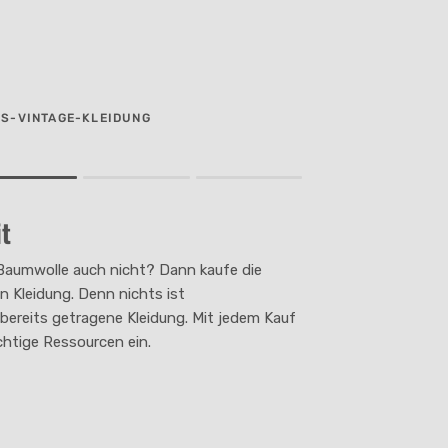
ES-VINTAGE-KLEIDUNG
t
duct for "" is 2.
Baumwolle auch nicht? Dann kaufe die
n Kleidung. Denn nichts ist
s bereits getragene Kleidung. Mit jedem Kauf
chtige Ressourcen ein.