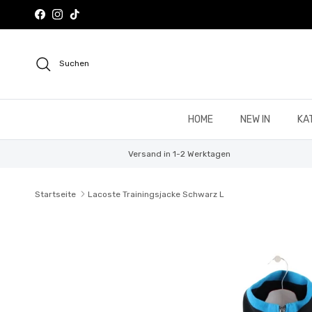
Direkt zum Inhalt
Facebook
Instagram
TikTok
Suchen
HOME
NEW IN
KA
Versand in 1-2 Werktagen
Startseite
Lacoste Trainingsjacke Schwarz L
Zu Produktinformationen springen