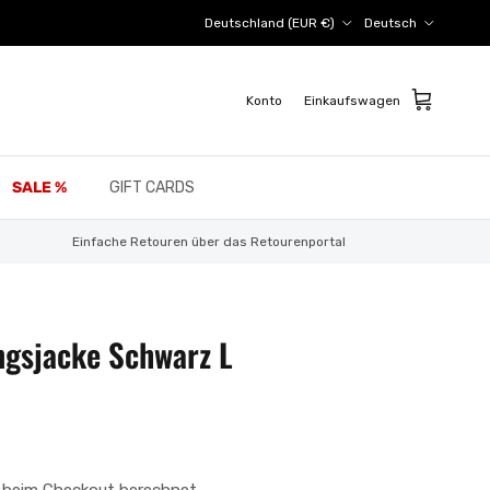
Land/Region
Sprache
Deutschland (EUR €)
Deutsch
Konto
Einkaufswagen
SALE %
GIFT CARDS
Einfache Retouren über das Retourenportal
ngsjacke Schwarz L
 beim Checkout berechnet.