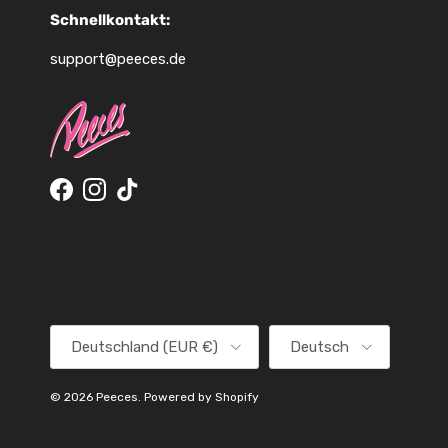
Schnellkontakt:
support@peeces.de
Facebook
Instagram
TikTok
Land/Region
Sprache
Deutschland (EUR €)
Deutsch
© 2026
Peeces
.
Powered by Shopify