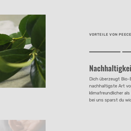
VORTEILE VON PEEC
Rating of 1 means .
Rating of 4 means .
Nachhaltigkei
The rating of this pro
Dich überzeugt Bio-
nachhaltigste Art vo
klimafreundlicher al
bei uns sparst du wi