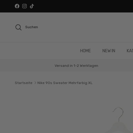
Direkt zum Inhalt
Facebook
Instagram
TikTok
Suchen
HOME
NEW IN
KA
Versand in 1-2 Werktagen
Startseite
Nike 90s Sweater Mehrfarbig XL
Zu Produktinformationen springen