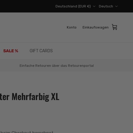
Land/Region
Sprache
Deutschland (EUR €)
Deutsch
Konto
Einkaufswagen
SALE %
GIFT CARDS
Einfache Retouren über das Retourenportal
ter Mehrfarbig XL
 beim Checkout berechnet.