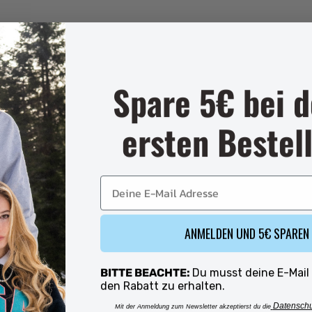
Spare 5€ bei d
VORTEILE VON PEEC
ersten Bestel
Rating of 1 means .
E-Mail
Rating of 4 means .
Nachhaltigkei
The rating of this pro
Dich überzeugt Bio-
ANMELDEN UND 5€ SPAREN
nachhaltigste Art vo
klimafreundlicher al
BITTE BEACHTE:
Du musst deine E-Mail
bei uns sparst du wi
den Rabatt zu erhalten.
Datensch
Mit der Anmeldung zum Newsletter akzeptierst du die