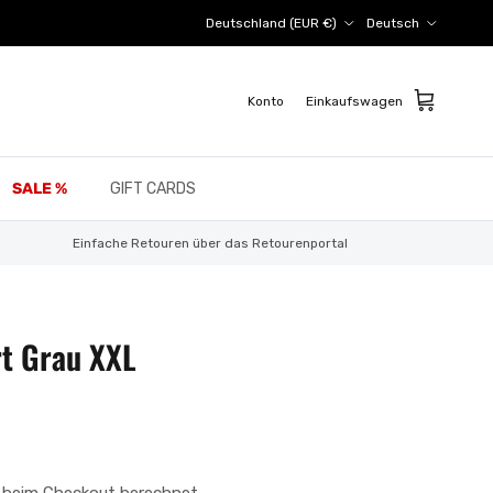
Land/Region
Sprache
Deutschland (EUR €)
Deutsch
Konto
Einkaufswagen
SALE %
GIFT CARDS
Einfache Retouren über das Retourenportal
rt Grau XXL
 beim Checkout berechnet.