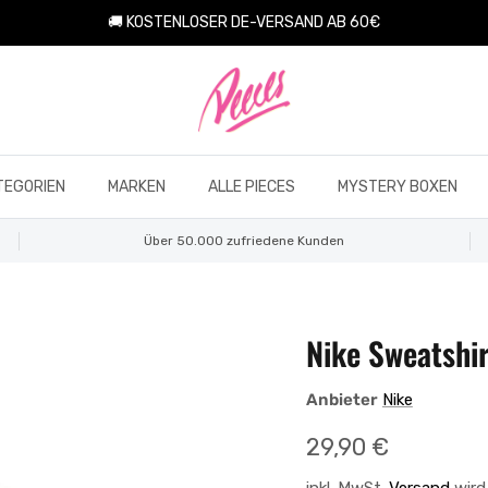
🚚 KOSTENLOSER DE-VERSAND AB 60€
TEGORIEN
MARKEN
ALLE PIECES
MYSTERY BOXEN
Über 50.000 zufriedene Kunden
Nike Sweatshi
Anbieter
Nike
Normaler Preis
29,90 €
inkl. MwSt.
Versand
wird