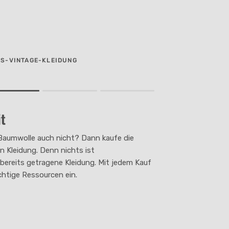
ES-VINTAGE-KLEIDUNG
t
duct for "" is 2.
Baumwolle auch nicht? Dann kaufe die
n Kleidung. Denn nichts ist
s bereits getragene Kleidung. Mit jedem Kauf
chtige Ressourcen ein.