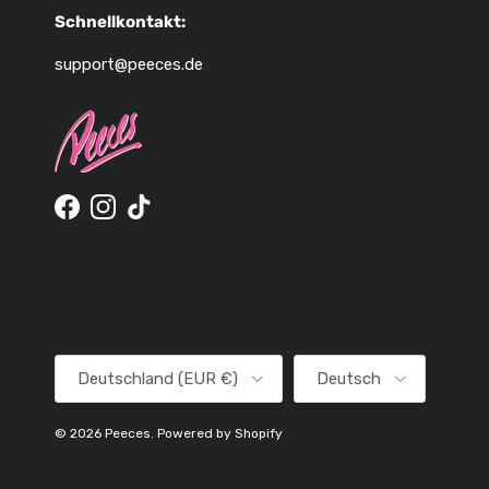
Schnellkontakt:
support@peeces.de
Facebook
Instagram
TikTok
Land/Region
Sprache
Deutschland (EUR €)
Deutsch
© 2026
Peeces
.
Powered by Shopify