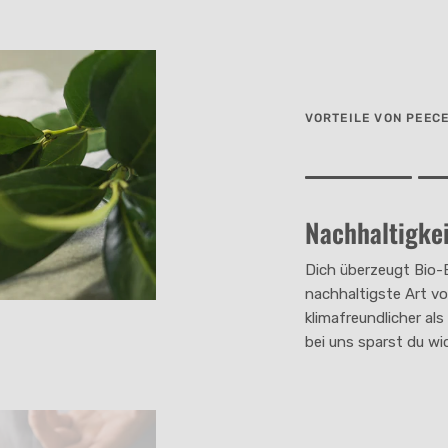
VORTEILE VON PEEC
Rating of 1 means .
Rating of 4 means .
Nachhaltigkei
The rating of this pro
Dich überzeugt Bio-
nachhaltigste Art vo
klimafreundlicher al
bei uns sparst du wi