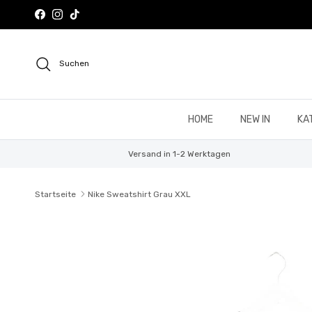
Direkt zum Inhalt
Facebook
Instagram
TikTok
Suchen
HOME
NEW IN
KA
Versand in 1-2 Werktagen
Startseite
Nike Sweatshirt Grau XXL
Zu Produktinformationen springen