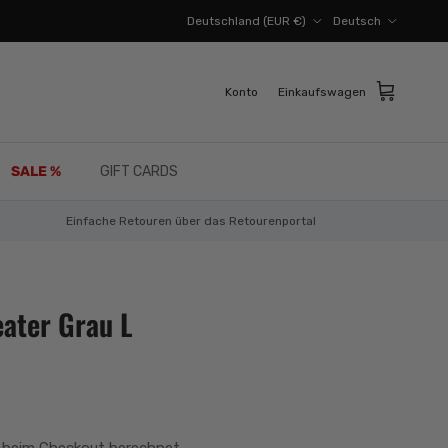
Land/Region
Sprache
Deutschland (EUR €)
Deutsch
Konto
Einkaufswagen
SALE %
GIFT CARDS
Einfache Retouren über das Retourenportal
eater Grau L
 beim Checkout berechnet.