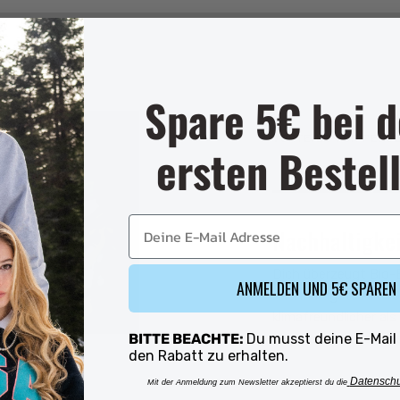
Spare 5€ bei d
VORTEILE VON PEEC
ersten Bestel
Rating of 1 means .
E-Mail
Rating of 4 means .
Nachhaltigkei
The rating of this pro
Dich überzeugt Bio-
ANMELDEN UND 5€ SPAREN
nachhaltigste Art vo
klimafreundlicher al
BITTE BEACHTE:
Du musst deine E-Mail
bei uns sparst du wi
den Rabatt zu erhalten.
Datensch
Mit der Anmeldung zum Newsletter akzeptierst du die