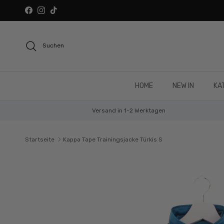
Direkt zum Inhalt
Facebook
Instagram
TikTok
Suchen
HOME
NEW IN
KA
Versand in 1-2 Werktagen
Startseite
Kappa Tape Trainingsjacke Türkis S
Zu Produktinformationen springen