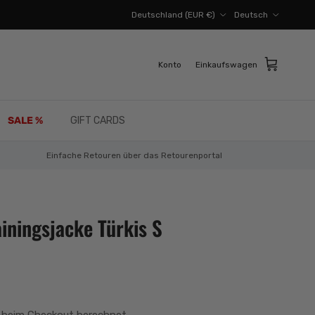
Land/Region
Sprache
Deutschland (EUR €)
Deutsch
Konto
Einkaufswagen
SALE %
GIFT CARDS
Einfache Retouren über das Retourenportal
iningsjacke Türkis S
 beim Checkout berechnet.