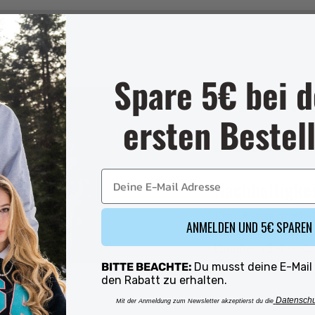
Spare 5€ bei d
VORTEILE VON PEEC
ersten Bestel
Rating of 1 means .
E-Mail
Rating of 4 means .
Nachhaltigkei
The rating of this pro
Dich überzeugt Bio-
ANMELDEN UND 5€ SPAREN
nachhaltigste Art vo
klimafreundlicher al
BITTE BEACHTE:
Du musst deine E-Mail
bei uns sparst du wi
den Rabatt zu erhalten.
Datensch
Mit der Anmeldung zum Newsletter akzeptierst du die