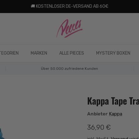
🚚 KOSTENLOSER DE-VERSAND AB 60€
TEGORIEN
MARKEN
ALLE PIECES
MYSTERY BOXEN
Über 50.000 zufriedene Kunden
Kappa Tape Tra
Anbieter
Kappa
Normaler Preis
36,90 €
inkl. MwSt.
Versand
wird