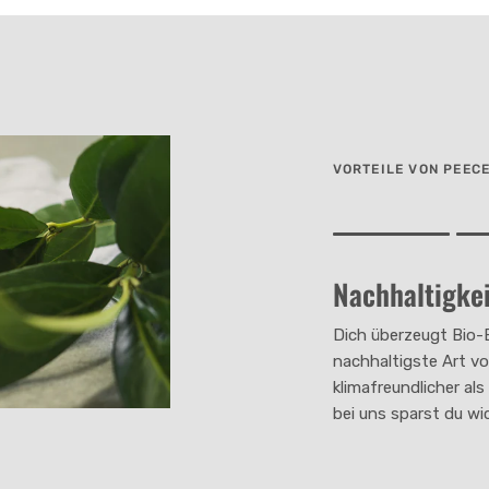
VORTEILE VON PEEC
Rating of 1 means .
Rating of 4 means .
Nachhaltigkei
The rating of this pro
Dich überzeugt Bio-
nachhaltigste Art vo
klimafreundlicher al
bei uns sparst du wi