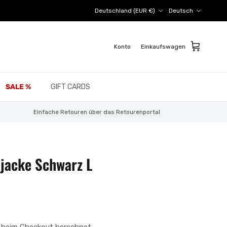
Land/Region
Sprache
Deutschland (EUR €)
Deutsch
Konto
Einkaufswagen
SALE %
GIFT CARDS
Einfache Retouren über das Retourenportal
jacke Schwarz L
 beim Checkout berechnet.