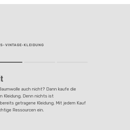
ES-VINTAGE-KLEIDUNG
t
duct for "" is 2.
Baumwolle auch nicht? Dann kaufe die
n Kleidung. Denn nichts ist
s bereits getragene Kleidung. Mit jedem Kauf
chtige Ressourcen ein.