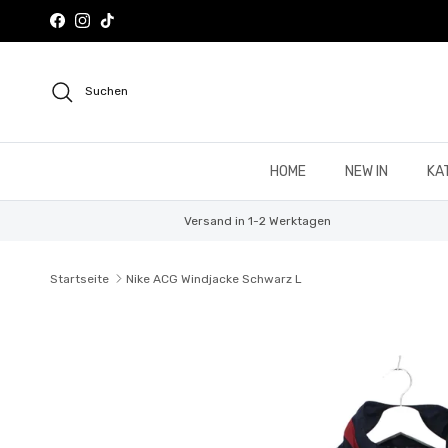
Direkt zum Inhalt
Facebook
Instagram
TikTok
Suchen
HOME
NEW IN
KA
Versand in 1-2 Werktagen
Startseite
Nike ACG Windjacke Schwarz L
Zu Produktinformationen springen