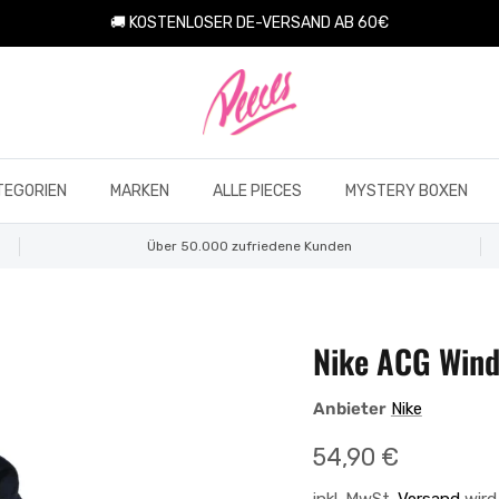
🚚 KOSTENLOSER DE-VERSAND AB 60€
TEGORIEN
MARKEN
ALLE PIECES
MYSTERY BOXEN
Über 50.000 zufriedene Kunden
Nike ACG Wind
Anbieter
Nike
Normaler Preis
54,90 €
inkl. MwSt.
Versand
wird